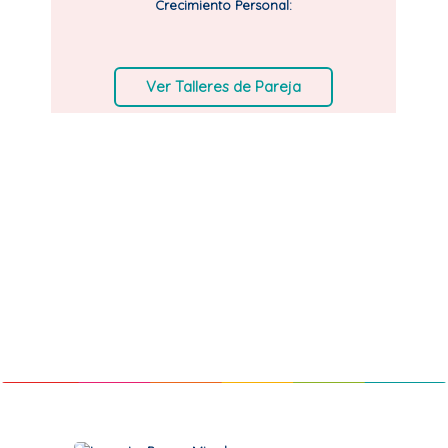
Crecimiento Personal:
Ver Talleres de Pareja
¿Cuál es el modo más hermoso en el que
se muestra el amor?
Cuando me complazco con el otro
exactamente como es.
Bert Hellinger